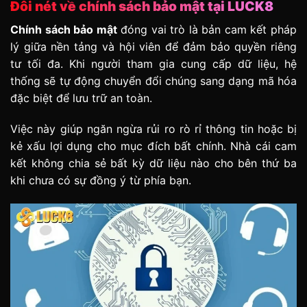
Đôi nét về chính sách bảo mật tại LUCK8
Chính sách bảo mật
đóng vai trò là bản cam kết pháp
lý giữa nền tảng và hội viên để đảm bảo quyền riêng
tư tối đa. Khi người tham gia cung cấp dữ liệu, hệ
thống sẽ tự động chuyển đổi chúng sang dạng mã hóa
đặc biệt để lưu trữ an toàn.
Việc này giúp ngăn ngừa rủi ro rò rỉ thông tin hoặc bị
kẻ xấu lợi dụng cho mục đích bất chính. Nhà cái cam
kết không chia sẻ bất kỳ dữ liệu nào cho bên thứ ba
khi chưa có sự đồng ý từ phía bạn.