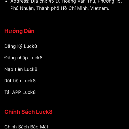
Address: Địa chỉ: 45 Đ. Hoàng Văn Thụ, Phường 15,
Phú Nhuận, Thành phố Hồ Chí Minh, Vietnam.
Hướng Dẫn
Đăng Ký Luck8
Đăng nhập Luck8
Nạp tiền Luck8
Rút tiền Luck8
Tải APP Luck8
Chính Sách Luck8
Chính Sách Bảo Mật