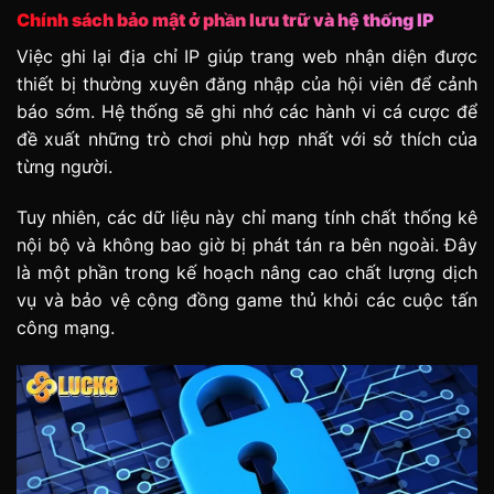
Chính sách bảo mật ở phần lưu trữ và hệ thống IP
Việc ghi lại địa chỉ IP giúp trang web nhận diện được
thiết bị thường xuyên đăng nhập của hội viên để cảnh
báo sớm. Hệ thống sẽ ghi nhớ các hành vi cá cược để
đề xuất những trò chơi phù hợp nhất với sở thích của
từng người.
Tuy nhiên, các dữ liệu này chỉ mang tính chất thống kê
nội bộ và không bao giờ bị phát tán ra bên ngoài. Đây
là một phần trong kế hoạch nâng cao chất lượng dịch
vụ và bảo vệ cộng đồng game thủ khỏi các cuộc tấn
công mạng.