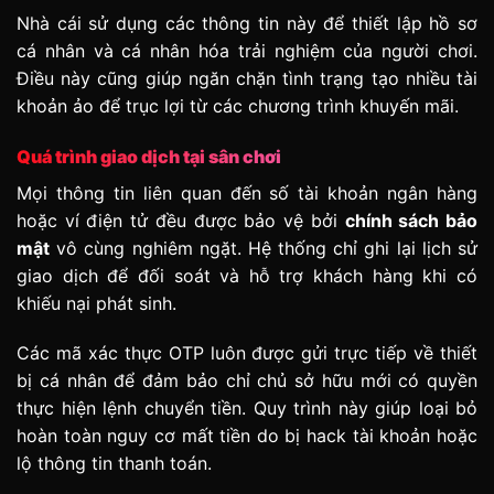
Nhà cái sử dụng các thông tin này để thiết lập hồ sơ
cá nhân và cá nhân hóa trải nghiệm của người chơi.
Điều này cũng giúp ngăn chặn tình trạng tạo nhiều tài
khoản ảo để trục lợi từ các chương trình khuyến mãi.
Quá trình giao dịch tại sân chơi
Mọi thông tin liên quan đến số tài khoản ngân hàng
hoặc ví điện tử đều được bảo vệ bởi
chính sách bảo
mật
vô cùng nghiêm ngặt. Hệ thống chỉ ghi lại lịch sử
giao dịch để đối soát và hỗ trợ khách hàng khi có
khiếu nại phát sinh.
Các mã xác thực OTP luôn được gửi trực tiếp về thiết
bị cá nhân để đảm bảo chỉ chủ sở hữu mới có quyền
thực hiện lệnh chuyển tiền. Quy trình này giúp loại bỏ
hoàn toàn nguy cơ mất tiền do bị hack tài khoản hoặc
lộ thông tin thanh toán.