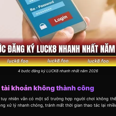
4 bước đăng ký LUCK8 nhanh nhất năm 2026
 tài khoản không thành công
, tuy nhiên vẫn có một số trường hợp người chơi không th
g xử lý nhanh chóng, tránh mất thời gian thao tác lại nhiề