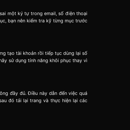
ai một ký tự trong email, số điện thoại
ục, bạn nên kiểm tra kỹ từng mục trước
 tạo tài khoản rồi tiếp tục dùng lại số
hãy sử dụng tính năng khôi phục thay vì
hông đầy đủ. Điều này dẫn đến việc quá
sau đó tải lại trang và thực hiện lại các