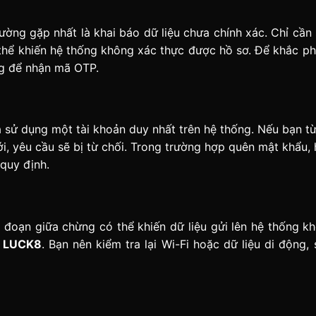
ường gặp nhất là khai báo dữ liệu chưa chính xác. Chỉ cần s
thể khiến hệ thống không xác thực được hồ sơ. Để khắc ph
ùng để nhận mã OTP.
sử dụng một tài khoản duy nhất trên hệ thống. Nếu bạn từng
i, yêu cầu sẽ bị từ chối. Trong trường hợp quên mật khẩu, 
quy định.
n đoạn giữa chừng có thể khiến dữ liệu gửi lên hệ thống k
ý LUCK8
. Bạn nên kiểm tra lại Wi-Fi hoặc dữ liệu di động, 