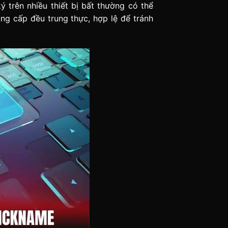
 trên nhiều thiết bị bất thường có thể
ung cấp đều trung thực, hợp lệ để tránh