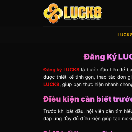
Skip
to
content
LUCK
Đăng Ký LUC
Đăng ký LUCK8
là bước đầu tiên để bạn
được thiết kế tinh gọn, thao tác đơn g
LUCK8
, giúp bạn thực hiện nhanh chón
Điều kiện cần biết trư
Trước khi bắt đầu, hội viên cần tìm hi
đáp ứng đầy đủ điều kiện giúp tạo nick