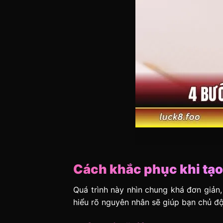
Cách khắc phục khi tạo
Quá trình này nhìn chung khá đơn giản
hiểu rõ nguyên nhân sẽ giúp bạn chủ độn