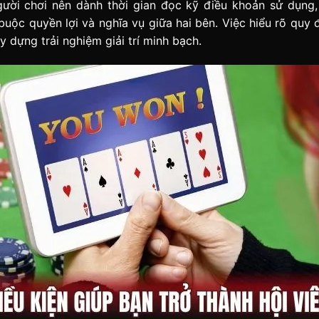
gười chơi nên dành thời gian đọc kỹ điều khoản sử dụng
buộc quyền lợi và nghĩa vụ giữa hai bên. Việc hiểu rõ quy
 dựng trải nghiệm giải trí minh bạch.