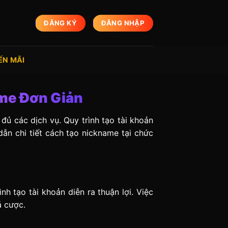
ĐĂNG KÝ
ĐĂNG NHẬP
ẾN MÃI
ame Đơn Giản
đủ các dịch vụ. Quy trình tạo tài khoản
dẫn chi tiết cách tạo nickname tại chức
h tạo tài khoản diễn ra thuận lợi. Việc
á cược.