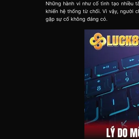
Những hành vi như cố tình tạo nhiều t
khiến hệ thống từ chối. Vì vậy, người 
gặp sự cố không đáng có.