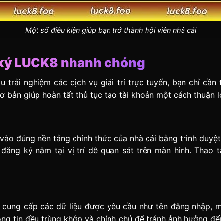
Một số điều kiện giúp bạn trở thành hội viên nhà cái
 ký LUCK8 nhanh chóng
trải nghiệm các dịch vụ giải trí trực tuyến, bạn chỉ cần 
 bản giúp hoàn tất thủ tục tạo tài khoản một cách thuận lợ
 vào đúng nền tảng chính thức của nhà cái bằng trình duyệt
út đăng ký nằm tại vị trí dễ quan sát trên màn hình. Thao
 cung cấp các dữ liệu được yêu cầu như tên đăng nhập, mậ
g tin đều trùng khớp và chính chủ để tránh ảnh hưởng đến