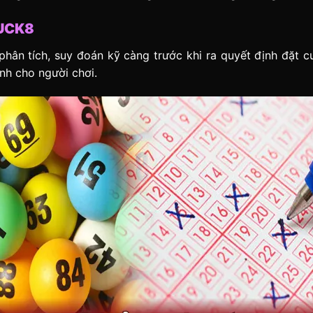
LUCK8
 phân tích, suy đoán kỹ càng trước khi ra quyết định đặt c
nh cho người chơi.