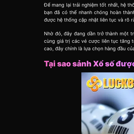
Để mang lại trải nghiệm tốt nhất, hệ thố
bạn đã có thể nhanh chóng hoàn thành
được hệ thống cập nhật liên tục và rõ 
Nhờ đó, đây đang dần trở thành một tro
cùng giá trị các vé cược liên tục tăng
cao, đây chính là lựa chọn hàng đầu của
Tại sao sảnh Xổ số được