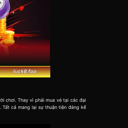
ời chơi. Thay vì phải mua vé tại các đại
. Tất cả mang lại sự thuận tiện đáng kể