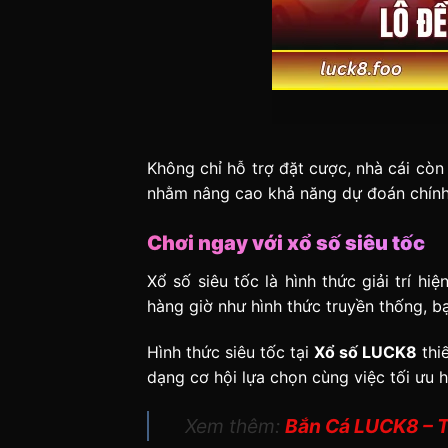
Không chỉ hỗ trợ đặt cược, nhà cái cò
nhằm nâng cao khả năng dự đoán chính x
Chơi ngay với xổ số siêu tốc
Xổ số siêu tốc là hình thức giải trí h
hàng giờ như hình thức truyền thống, bạ
Hình thức siêu tốc tại
Xổ số LUCK8
thi
dạng cơ hội lựa chọn cùng việc tối ưu 
Xem thêm:
Bắn Cá LUCK8 – 