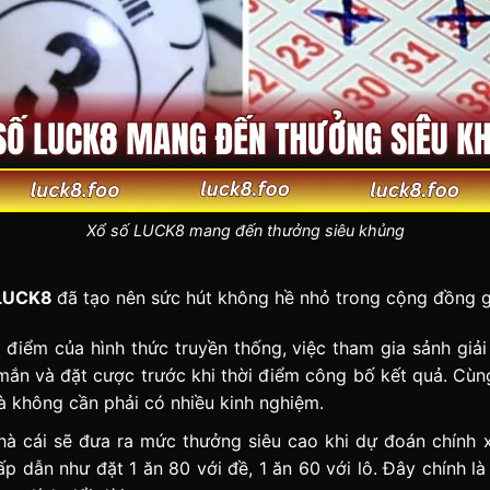
Xổ số LUCK8 mang đến thưởng siêu khủng
 LUCK8
đã tạo nên sức hút không hề nhỏ trong cộng đồng giả
 điểm của hình thức truyền thống, việc tham gia sảnh giải
mắn và đặt cược trước khi thời điểm công bố kết quả. Cùng
à không cần phải có nhiều kinh nghiệm.
nhà cái sẽ đưa ra mức thưởng siêu cao khi dự đoán chính 
hấp dẫn như đặt 1 ăn 80 với đề, 1 ăn 60 với lô. Đây chính l