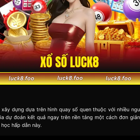
ến xây dựng dựa trên hình quay số quen thuộc với nhiều ngư
gia dự đoán kết quả ngay trên nền tảng một cách đơn giản
 học hấp dẫn này.