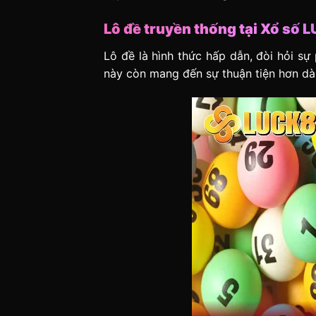
Lô đề truyền thống tại Xổ số 
Lô đề là hình thức hấp dẫn, đòi hỏi sự
này còn mang đến sự thuận tiện hơn dà