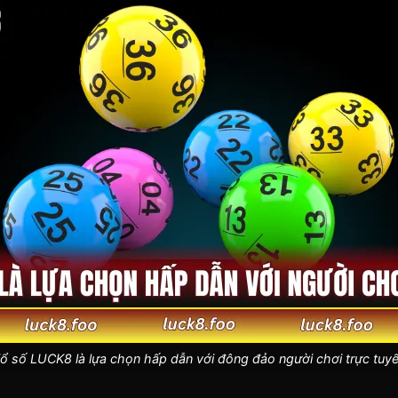
ổ số LUCK8 là lựa chọn hấp dẫn với đông đảo người chơi trực tuy